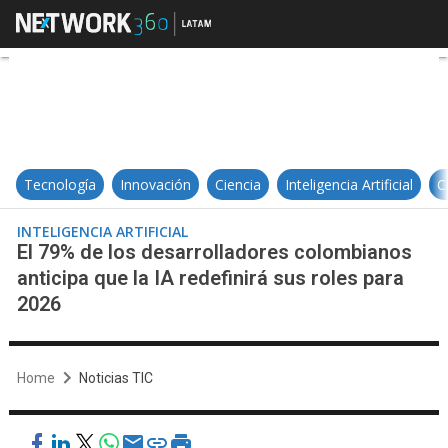
El 79% de los desarrolladores colo
Tecnología
Innovación
Ciencia
Inteligencia Artificial
C
INTELIGENCIA ARTIFICIAL
El 79% de los desarrolladores colombianos
anticipa que la IA redefinirá sus roles para
2026
Home
Noticias TIC