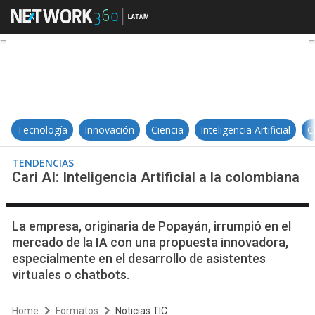
Cari AI: Inteligencia Artificial a la
Tecnología
Innovación
Ciencia
Inteligencia Artificial
C
TENDENCIAS
Cari AI: Inteligencia Artificial a la colombiana
La empresa, originaria de Popayán, irrumpió en el
mercado de la IA con una propuesta innovadora,
especialmente en el desarrollo de asistentes
virtuales o chatbots.
Home
Formatos
Noticias TIC