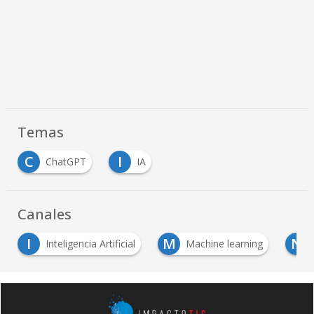
Temas
C
I
ChatGPT
IA
Canales
I
M
N
Inteligencia Artificial
Machine learning
Notic