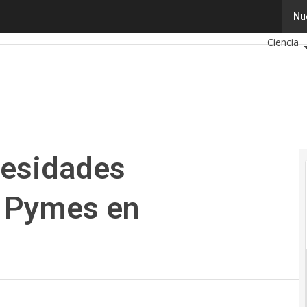
sidades tecnológicas de las Pymes en Colombia?
Tecnolog
Nu
Ciencia
Ciberseg
Calendar
cesidades
s Pymes en