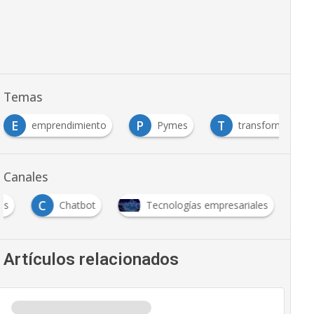
Temas
E
P
T
emprendimiento
Pymes
transformación d
Canales
C
es
Chatbot
Tecnologías empresariales
Artículos relacionados