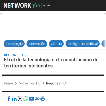
El rol de la tecnología en la constr
Tecnología
Innovación
Ciencia
Inteligencia Artificial
C
REGIONES TIC
El rol de la tecnología en la construcción de
territorios inteligentes
Home
Micrositios TIC
Regiones TIC