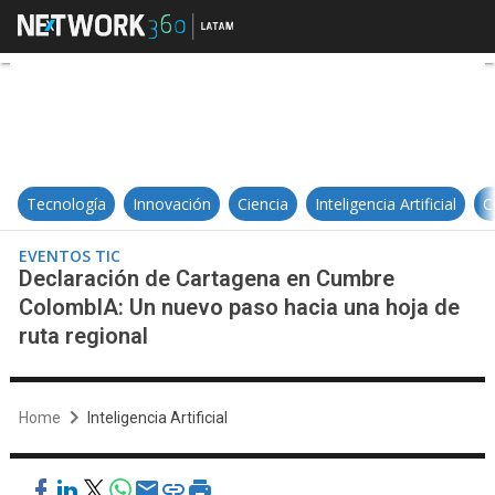
Declaración de Cartagena en Cumb
Tecnología
Innovación
Ciencia
Inteligencia Artificial
C
EVENTOS TIC
Declaración de Cartagena en Cumbre
ColombIA: Un nuevo paso hacia una hoja de
ruta regional
Home
Inteligencia Artificial