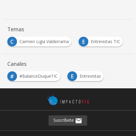
Temas
C
E
I
Carmen Ligia Valderrama
Entrevistas TIC
Canales
#
E
#BalanceDuqueTIC
Entrevistas
Suscríbete