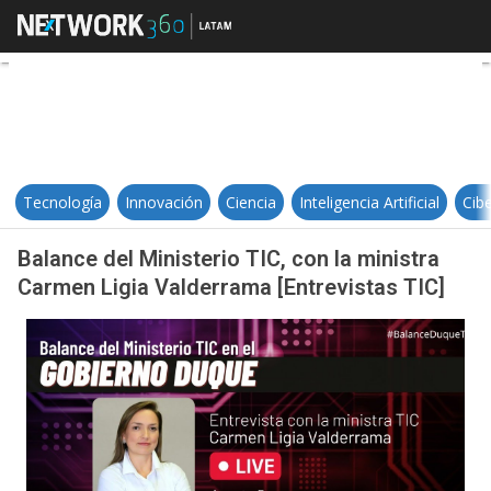
Balance del Ministerio TIC, con la
Tecnología
Innovación
Ciencia
Inteligencia Artificial
Cib
Balance del Ministerio TIC, con la ministra
Carmen Ligia Valderrama [Entrevistas TIC]