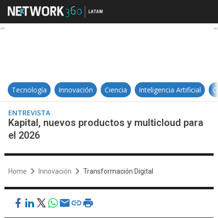
Kapital, nuevos productos y multi
Tecnología
Innovación
Ciencia
Inteligencia Artificial
C
ENTREVISTA
Kapital, nuevos productos y multicloud para
el 2026
Home
Innovación
Transformación Digital