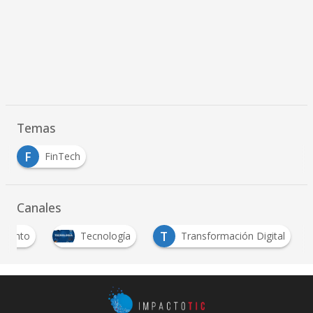
Temas
F
FinTech
Canales
T
miento
Tecnología
Transformación Digital