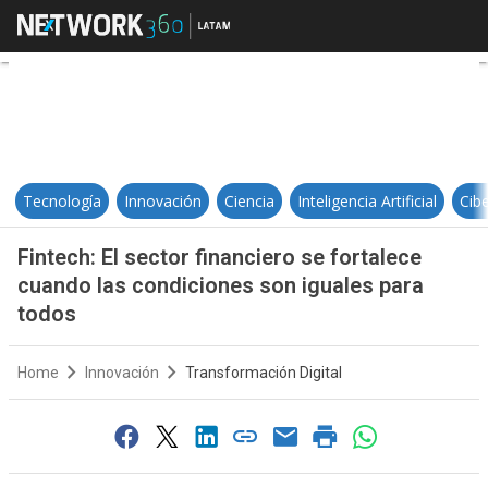
Fintech: El sector financiero se 
Tecnología
Innovación
Ciencia
Inteligencia Artificial
Cib
Fintech: El sector financiero se fortalece
cuando las condiciones son iguales para
todos
Home
Innovación
Transformación Digital