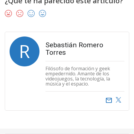
¿Qué te ha parecido este artículo?
R
Sebastián Romero
Torres
Filósofo de formación y geek
empedernido. Amante de los
videojuegos, la tecnología, la
música y el espacio.
email