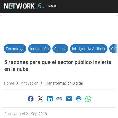
5 razones para que el sector públi
Tecnología
Innovación
Ciencia
Inteligencia Artificial
Cib
5 razones para que el sector público invierta
en la nube
Home
Innovación
Transformación Digital
Publicado el 21 Sep 2018