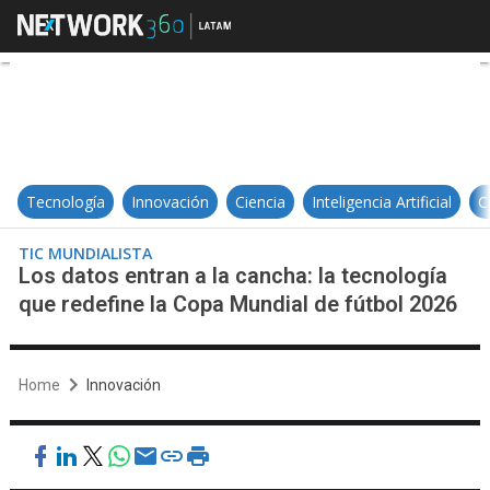
Los datos entran a la cancha: la t
Tecnología
Innovación
Ciencia
Inteligencia Artificial
C
TIC MUNDIALISTA
Los datos entran a la cancha: la tecnología
que redefine la Copa Mundial de fútbol 2026
Home
Innovación