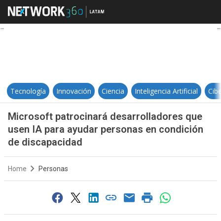
Microsoft patrocinará desarrolla
Tecnología
Innovación
Ciencia
Inteligencia Artificial
Cib
Microsoft patrocinará desarrolladores que
usen IA para ayudar personas en condición
de discapacidad
Home
Personas