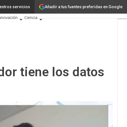
Añadir a tus fuentes preferidas en Google
estros servicios
ecnología
nnovación
Ciencia
nteligencia Artificial
iberseguridad
alendario de Eventos TIC
026
dor tiene los datos