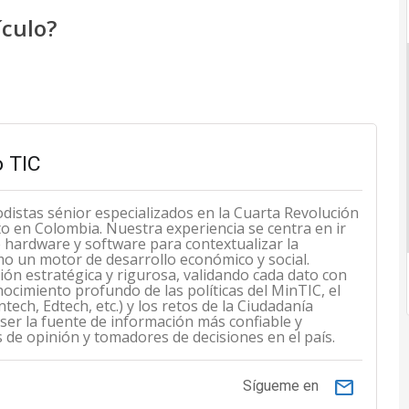
ículo?
 TIC
odistas sénior especializados en la Cuarta Revolución
cto en Colombia. Nuestra experiencia se centra en ir
de hardware y software para contextualizar la
mo un motor de desarrollo económico y social.
n estratégica y rigurosa, validando cada dato con
ocimiento profundo de las políticas del MinTIC, el
ech, Edtech, etc.) y los retos de la Ciudadanía
 ser la fuente de información más confiable y
s de opinión y tomadores de decisiones en el país.
email
Sígueme en