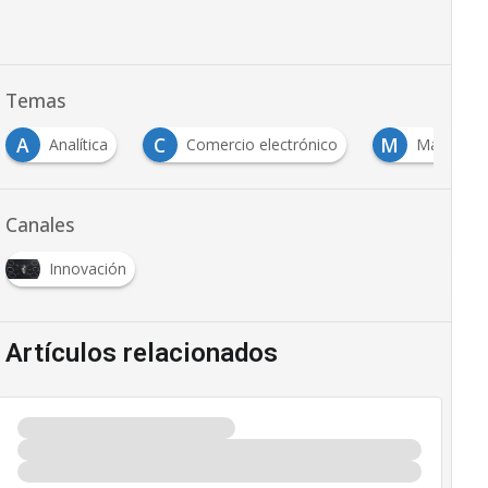
Temas
A
C
M
Analítica
Comercio electrónico
Marketing
Canales
Innovación
Artículos relacionados