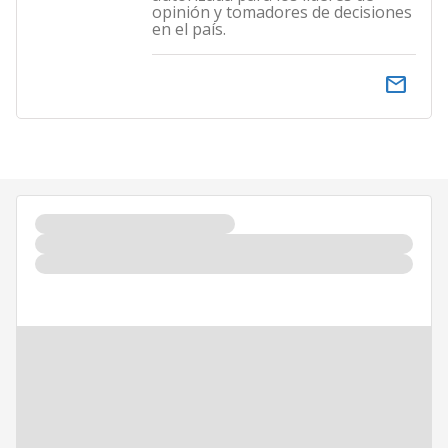
opinión y tomadores de decisiones
en el país.
email