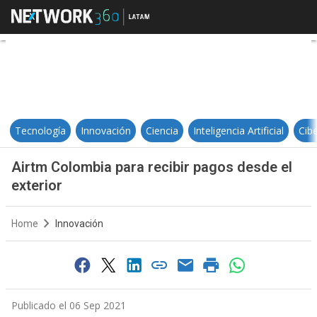
Airtm Colombia para recibir pagos
Tecnología
Innovación
Ciencia
Inteligencia Artificial
Cib
Airtm Colombia para recibir pagos desde el
exterior
Home
Innovación
Publicado el 06 Sep 2021