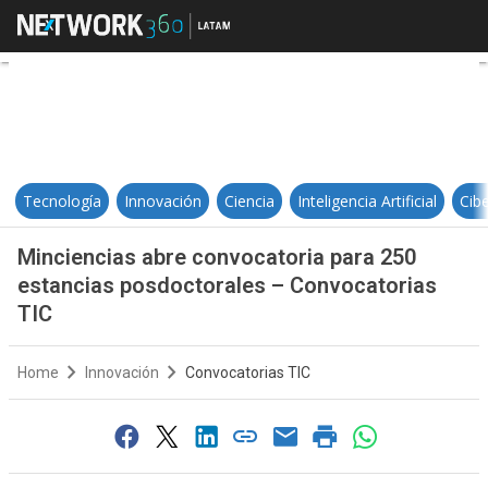
Minciencias abre convocatoria pa
Tecnología
Innovación
Ciencia
Inteligencia Artificial
Cib
Minciencias abre convocatoria para 250
estancias posdoctorales – Convocatorias
TIC
Home
Innovación
Convocatorias TIC