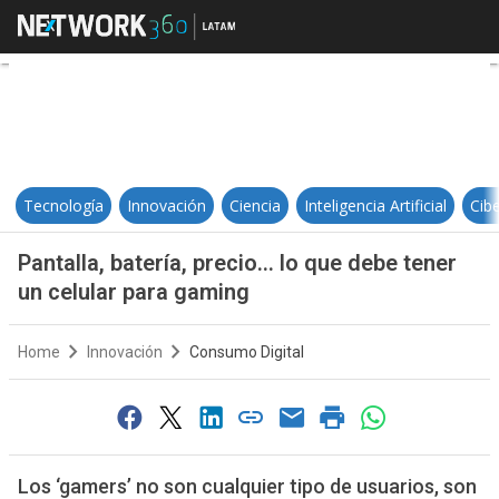
Pantalla, batería, precio… lo que 
Tecnología
Innovación
Ciencia
Inteligencia Artificial
Cib
Pantalla, batería, precio… lo que debe tener
un celular para gaming
Home
Innovación
Consumo Digital
Los ‘gamers’ no son cualquier tipo de usuarios, son