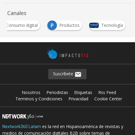
Canales
C
P
Consumo digital
Productos
Tecnología
Suscríbete
Nosotros
Periodistas
Etiquetas
Rss Feed
Terminos y Condiciones
Privacidad
Cookie Center
es la red en Hispanoamérica de revistas y
Nextwork360 Latam
medios de comunicación digitales B2B sobre temas de