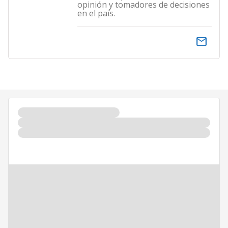
opinión y tomadores de decisiones
en el país.
email