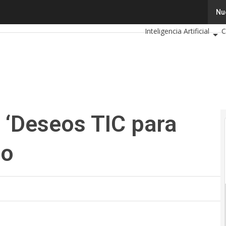
‘Deseos TIC para 2019’ a mitad de año
Tecnología
Innovació
Nu
Inteligencia Artificial
C
Calendario de Eventos T
s ‘Deseos TIC para
ño