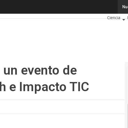
n evento de Transformative Tech e Impacto TIC
Tecnología
Nu
Ciencia
Cibersegur
Calendario
 un evento de
h e Impacto TIC