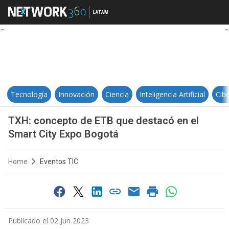
TXH: concepto de ETB que destac
Tecnología
Innovación
Ciencia
Inteligencia Artificial
Cib
TXH: concepto de ETB que destacó en el
Smart City Expo Bogotá
Home
Eventos TIC
Publicado el 02 Jun 2023