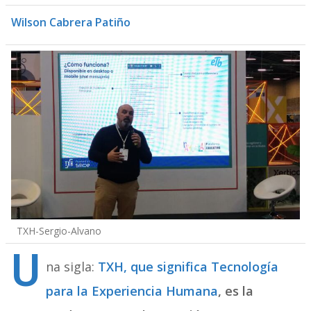
Wilson Cabrera Patiño
TXH-Sergio-Alvano
U
na sigla:
TXH, que significa Tecnología
para la Experiencia Humana
, es la