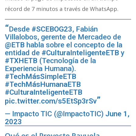
récord de 7 minutos a través de WhatsApp.
Desde
#SCEBOG23
, Fabián
Villalobos, gerente de Mercadeo de
@ETB
habla sobre el concepto de la
entidad de
#CulturaInteligenteETB
y
#TXHETB
(Tecnología de la
Experiencia Humana).
#TechMásSimpleETB
#TechMásHumanaETB
#CulturaInteligenteETB
pic.twitter.com/s5EtSp3rSv
— Impacto TIC (@ImpactoTIC)
June 1,
2023
Qué es el Proyecto Rayuela