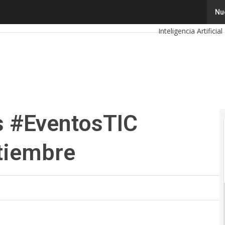
#EventosTIC imperdibles de septiembre
Tecnología
Innov
Nu
Inteligencia Artificial
Calendario de Event
s #EventosTIC
tiembre