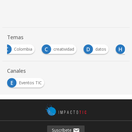
Temas
C
D
H
creatividad
datos
Humanidades digital
Canales
E
Eventos TIC
Suscríbete