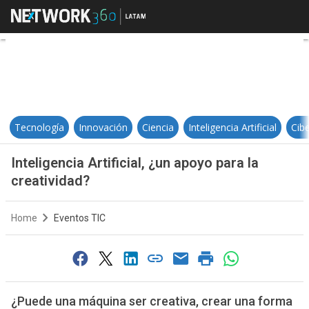
Inteligencia Artificial, ¿un apoyo p
Tecnología
Innovación
Ciencia
Inteligencia Artificial
Cib
Inteligencia Artificial, ¿un apoyo para la
creatividad?
Home
Eventos TIC
¿Puede una máquina ser creativa, crear una forma