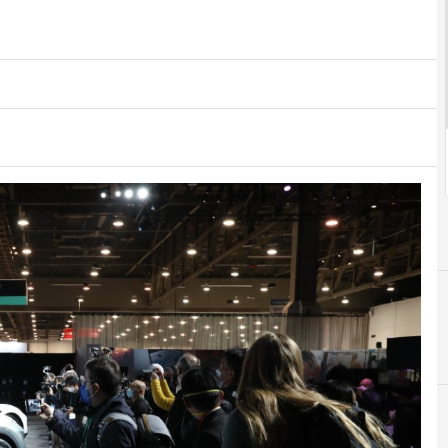
C
C
E
I
AMD
CES
CES 2022
Evento