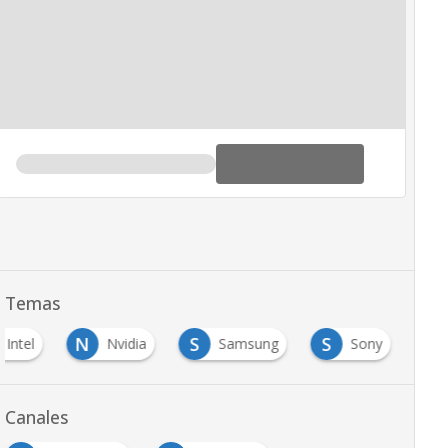
Temas
N
S
S
Intel
Nvidia
Samsung
Sony
Canales