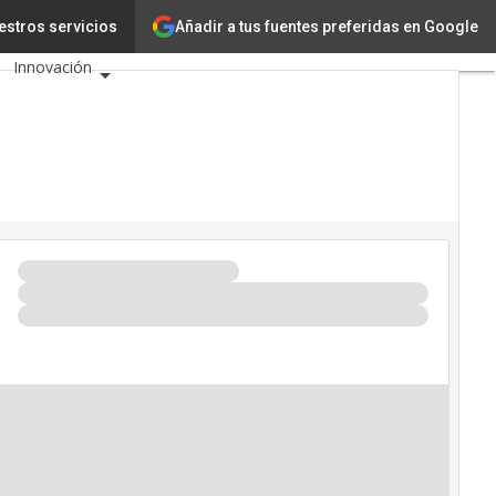
2?
Tecnología
Añadir a tus fuentes preferidas en Google
estros servicios
Innovación
Ciencia
Inteligencia Artificial
Ciberseguridad
Calendario de Eventos
TIC 2026