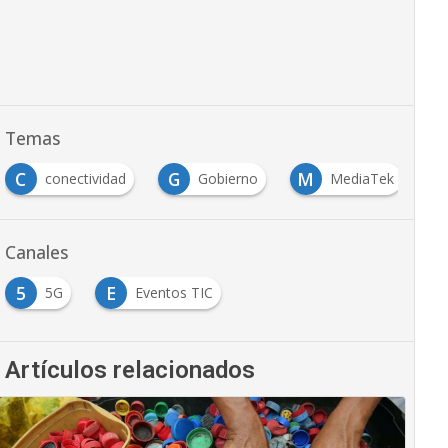
Temas
C
G
M
conectividad
Gobierno
MediaTek
Canales
5
E
5G
Eventos TIC
Artículos relacionados