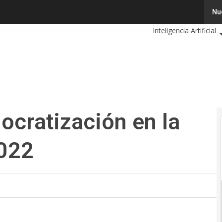
ratización en la agenda de MMLC 2022
Tecnología
Innova
Nu
Inteligencia Artificial
Calendario de Evento
ocratización en la
022