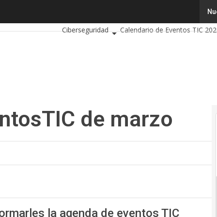
tosTIC de marzo
Tecnología
Innovación
Ciencia
Inteligenc
Nu
Ciberseguridad
Calendario de Eventos TIC 20
entosTIC de marzo
nformarles la agenda de eventos TIC