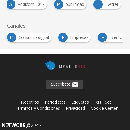
A
P
T
Andicom 2019
publicidad
Twitter
Canales
E
E
Consumo digital
Empresas
Eventos TIC
Suscríbete
Nosotros
Periodistas
Etiquetas
Rss Feed
Terminos y Condiciones
Privacidad
Cookie Center