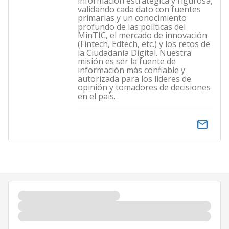
información estratégica y rigurosa,
validando cada dato con fuentes
primarias y un conocimiento
profundo de las políticas del
MinTIC, el mercado de innovación
(Fintech, Edtech, etc.) y los retos de
la Ciudadanía Digital. Nuestra
misión es ser la fuente de
información más confiable y
autorizada para los líderes de
opinión y tomadores de decisiones
en el país.
email