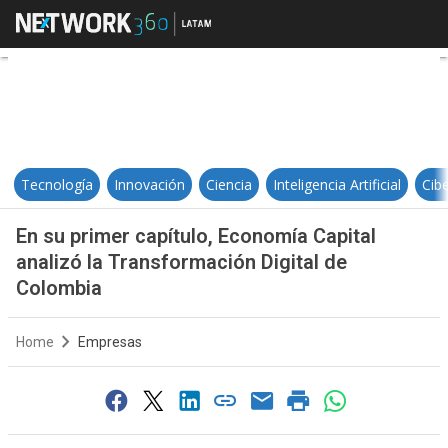
En su primer capítulo, Economía C
Tecnología
Innovación
Ciencia
Inteligencia Artificial
Cib
En su primer capítulo, Economía Capital
analizó la Transformación Digital de
Colombia
Home
Empresas