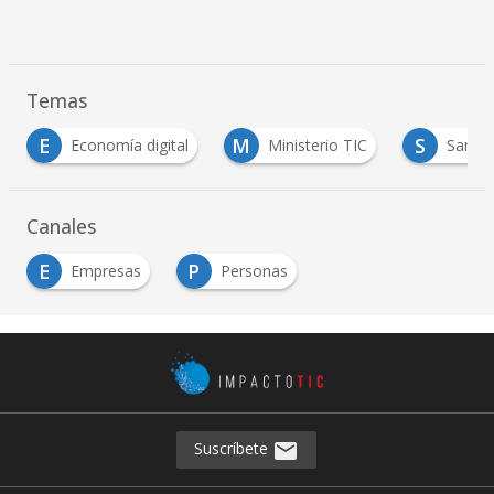
Temas
E
M
S
Economía digital
Ministerio TIC
Santiago Pin
Canales
E
P
Empresas
Personas
Suscríbete