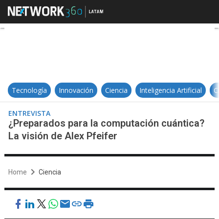
¿Preparados para la computación c
Tecnología
Innovación
Ciencia
Inteligencia Artificial
C
ENTREVISTA
¿Preparados para la computación cuántica?
La visión de Alex Pfeifer
Home
Ciencia