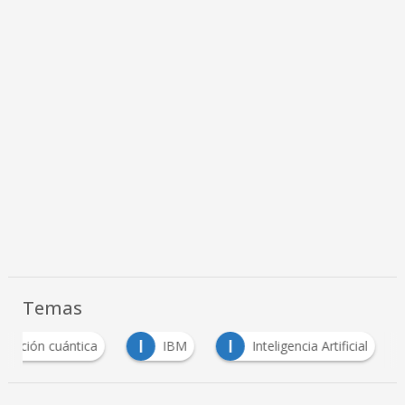
Temas
I
I
utación cuántica
IBM
Inteligencia Artificial