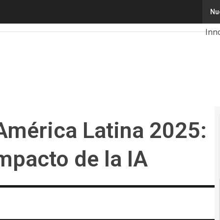
rica Latina 2025: brechas críticas e impacto de la IA
Nu
Tec
Inn
Inte
Cib
Cal
202
América Latina 2025:
impacto de la IA