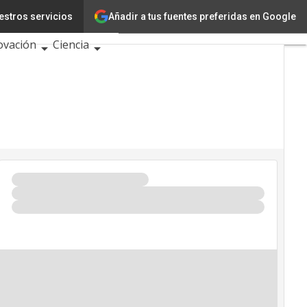
Añadir a tus fuentes preferidas en Google
estros servicios
nología
ovación
Ciencia
ligencia Artificial
erseguridad
endario de Eventos TIC
6