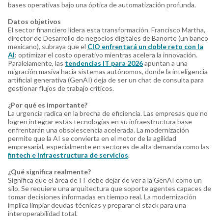
bases operativas bajo una óptica de automatización profunda.
Datos objetivos
El sector financiero lidera esta transformación. Francisco Martha,
director de Desarrollo de negocios digitales de Banorte (un banco
mexicano), subraya que el
CIO enfrentará un doble reto con la
AI
: optimizar el costo operativo mientras acelera la innovación.
Paralelamente, las
tendencias IT para 2026
apuntan a una
migración masiva hacia sistemas autónomos, donde la inteligencia
artificial generativa (GenAI) deja de ser un chat de consulta para
gestionar flujos de trabajo críticos.
¿Por qué es importante?
La urgencia radica en la brecha de eficiencia. Las empresas que no
logren integrar estas tecnologías en su infraestructura base
enfrentarán una obsolescencia acelerada. La modernización
permite que la AI se convierta en el motor de la agilidad
empresarial, especialmente en sectores de alta demanda como las
fintech e infraestructura de servicios
.
¿Qué significa realmente?
Significa que el área de IT debe dejar de ver a la GenAI como un
silo. Se requiere una arquitectura que soporte agentes capaces de
tomar decisiones informadas en tiempo real. La modernización
implica limpiar deudas técnicas y preparar el stack para una
interoperabilidad total.