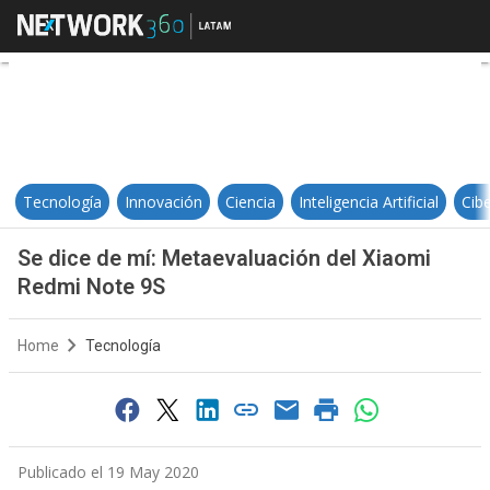
Se dice de mí: Metaevaluación de
Tecnología
Innovación
Ciencia
Inteligencia Artificial
Cib
Se dice de mí: Metaevaluación del Xiaomi
Redmi Note 9S
Home
Tecnología
Publicado el 19 May 2020