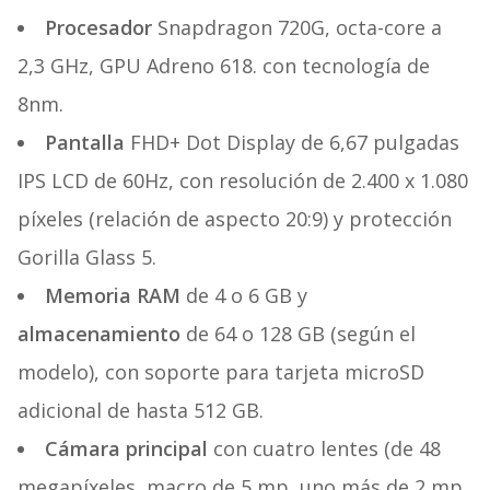
Procesador
Snapdragon 720G, octa-core a
2,3 GHz, GPU Adreno 618. con tecnología de
8nm.
Pantalla
FHD+ Dot Display de 6,67 pulgadas
IPS LCD de 60Hz, con resolución de 2.400 x 1.080
píxeles (relación de aspecto 20:9) y protección
Gorilla Glass 5.
Memoria RAM
de 4 o 6 GB y
almacenamiento
de 64 o 128 GB (según el
modelo), con soporte para tarjeta microSD
adicional de hasta 512 GB.
Cámara principal
con cuatro lentes (de 48
megapíxeles, macro de 5 mp, uno más de 2 mp