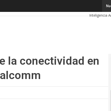
e la conectividad en Colombia según Qualcomm
Tecnología
Nu
Inteligencia Ar
Cibersegurid
Calendario d
de la conectividad en
ualcomm