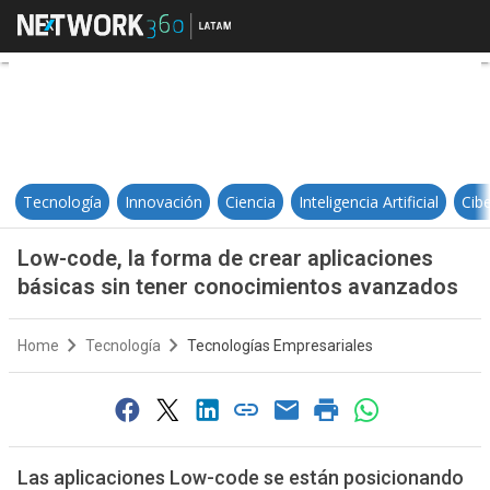
Low-code, la forma de crear apli
Tecnología
Innovación
Ciencia
Inteligencia Artificial
Cib
Low-code, la forma de crear aplicaciones
básicas sin tener conocimientos avanzados
Home
Tecnología
Tecnologías Empresariales
Las aplicaciones Low-code se están posicionando