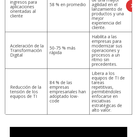
ingresos para
58 % en promedio
agilidad en el
aplicaciones
lanzamiento de
orientadas al
productos y una
cliente
mejor
experiencia del
cliente.
Habilita a las
empresas para
Aceleración de la
modernizar sus
50-75 % más
Transformación
operaciones y
rápida
Digital
procesos a un
ritmo sin
precedentes.
Libera a los
equipos de TI de
84 % de las
tareas
Reducción de la
empresas
repetitivas,
tensión de los
empresariales han
permitiéndoles
equipos de TI
adoptado low-
enfocarse en
code
iniciativas
estratégicas de
alto valor.