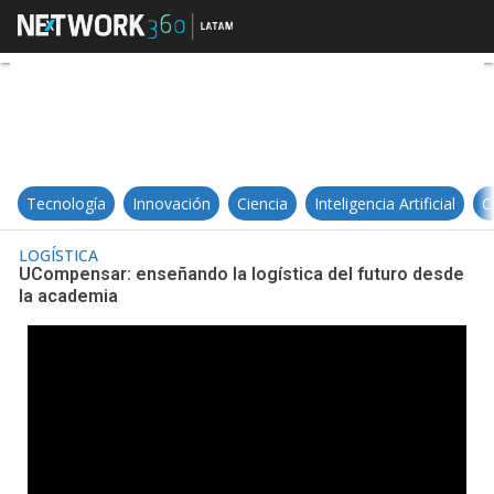
UCompensar: enseñando la logísti
Tecnología
Innovación
Ciencia
Inteligencia Artificial
C
LOGÍSTICA
UCompensar: enseñando la logística del futuro desde
la academia