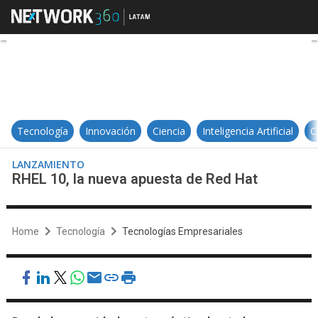
RHEL 10, la nueva apuesta de Red
Tecnología
Innovación
Ciencia
Inteligencia Artificial
C
LANZAMIENTO
RHEL 10, la nueva apuesta de Red Hat
Home
Tecnología
Tecnologías Empresariales