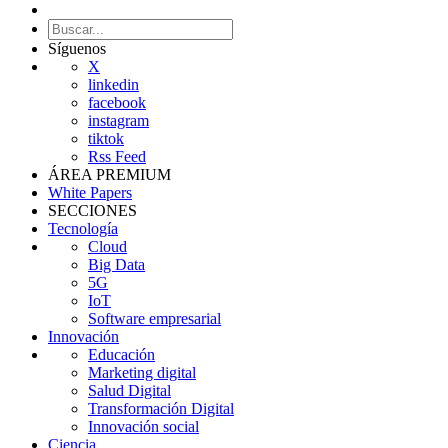
Síguenos
X
linkedin
facebook
instagram
tiktok
Rss Feed
ÁREA PREMIUM
White Papers
SECCIONES
Tecnología
Cloud
Big Data
5G
IoT
Software empresarial
Innovación
Educación
Marketing digital
Salud Digital
Transformación Digital
Innovación social
Ciencia