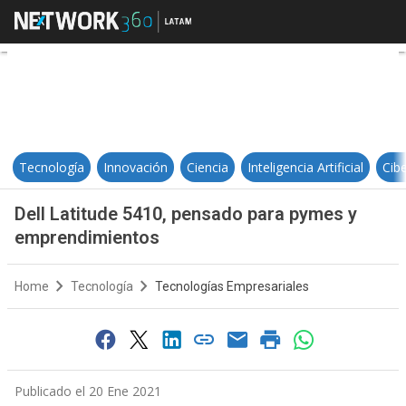
Dell Latitude 5410, pensado par
Tecnología
Innovación
Ciencia
Inteligencia Artificial
Cib
Dell Latitude 5410, pensado para pymes y
emprendimientos
Home
Tecnología
Tecnologías Empresariales
Publicado el 20 Ene 2021