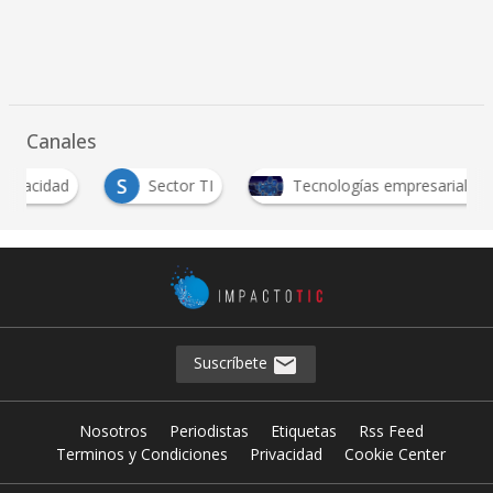
Canales
S
cidad
Sector TI
Tecnologías empresariales
Suscríbete
Nosotros
Periodistas
Etiquetas
Rss Feed
Terminos y Condiciones
Privacidad
Cookie Center