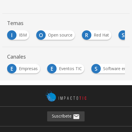
Temas
O
R
S
Open source
Red Hat
software
Canales
E
S
Eventos TIC
Software empresarial
Tec
Suscríbete