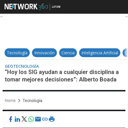
“Hoy los SIG ayudan a cualquier d
Tecnología
Innovación
Ciencia
Inteligencia Artificial
C
GEOTECNOLOGÍA
“Hoy los SIG ayudan a cualquier disciplina a
tomar mejores decisiones”: Alberto Boada
Home
Tecnología