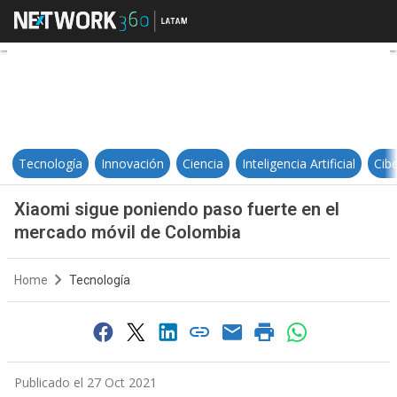
Xiaomi sigue poniendo paso fuert
Tecnología
Innovación
Ciencia
Inteligencia Artificial
Cib
Xiaomi sigue poniendo paso fuerte en el
mercado móvil de Colombia
Home
Tecnología
Publicado el 27 Oct 2021