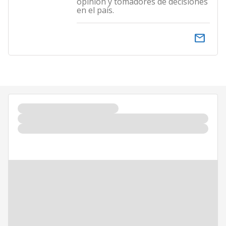
opinión y tomadores de decisiones
en el país.
email