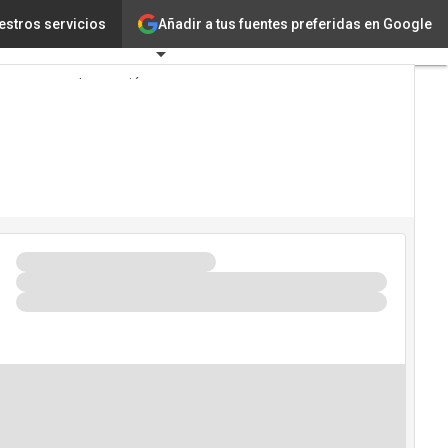
Añadir a tus fuentes preferidas en Google
 la semana
estros servicios
Tecnología
Innovación
Ciencia
Inteligencia
Artificial
Ciberseguridad
Calendario de
Eventos TIC
2026