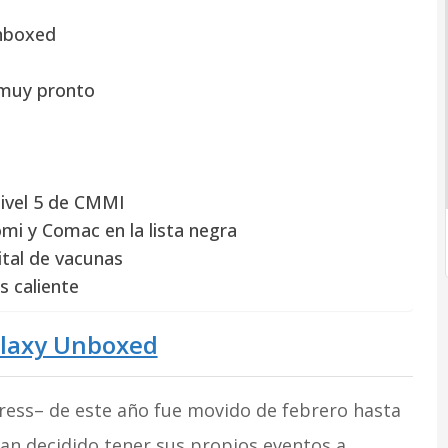
nboxed
 muy pronto
nivel 5 de CMMI
mi y Comac en la lista negra
gital de vacunas
s caliente
alaxy Unboxed
ess– de este año fue movido de febrero hasta
an decidido tener sus propios eventos a