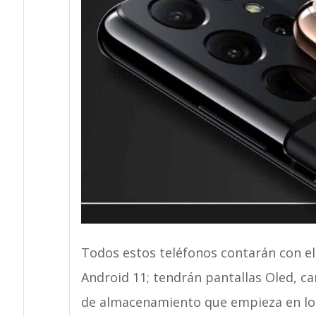
Todos estos teléfonos contarán con e
Android 11; tendrán pantallas Oled, c
de almacenamiento que empieza en lo