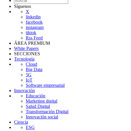
Síguenos
X
linkedin
facebook
instagram
tiktok
Rss Feed
ÁREA PREMIUM
White Papers
SECCIONES
Tecnología
Cloud
Big Data
5G
IoT
Software empresarial
Innovación
Educación
Marketing digital
Salud Digital
Transformación Digital
Innovación social
Ciencia
ESG