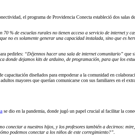
 conectividad, el programa de Providencia Conecta estableció dos salas d
0 % de escuelas rurales no tienen acceso a servicio de internet y casi
que no es solamente generar una capacidad instalada, sino que es herra
ara pedirles:
“Déjennos hacer una sala de internet comunitario”
que si
ca donde dejamos kits de arduino, de programación, para que los estudi
de capacitación diseñados para empoderar a la comunidad en colaborac
e adultos mayores que querían comunicarse con sus familiares en el ext
ta
se dio en la pandemia, donde jugó un papel crucial al facilitar la con
conectar a nuestros hijos, y los profesores también a decirnos: mire, 
¿cómo podemos conectar a los niños de este corregimiento?”.