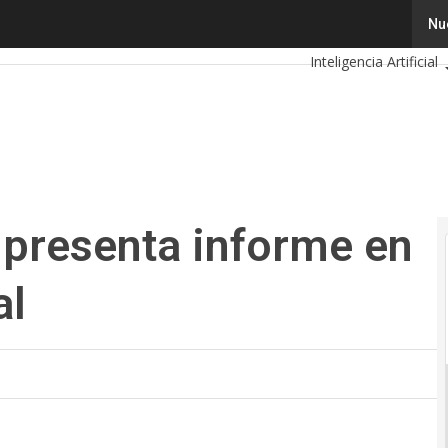
senta informe en Inteligencia Artificial
Tecnología
Innov
Nu
Inteligencia Artificial
Calendario de Evento
 presenta informe en
al