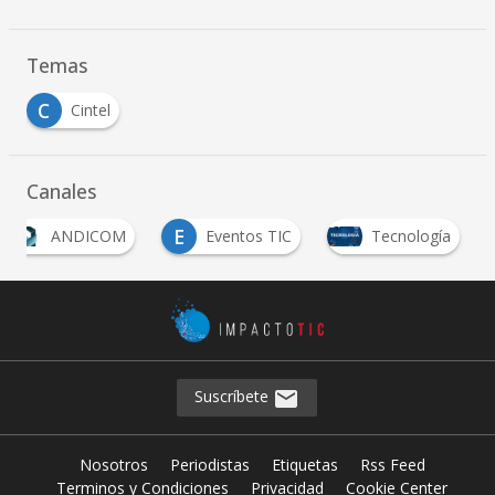
Temas
C
Cintel
Canales
E
ANDICOM
Eventos TIC
Tecnología
Suscríbete
Nosotros
Periodistas
Etiquetas
Rss Feed
Terminos y Condiciones
Privacidad
Cookie Center