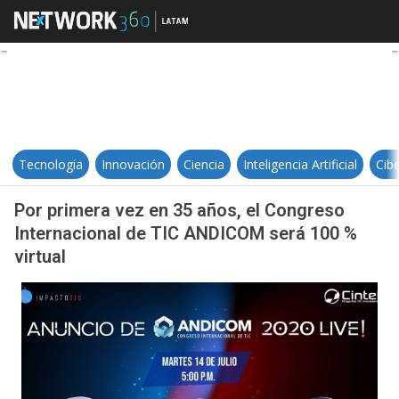
Por primera vez en 35 años, el C
Tecnología
Innovación
Ciencia
Inteligencia Artificial
Cib
Por primera vez en 35 años, el Congreso
Internacional de TIC ANDICOM será 100 %
virtual