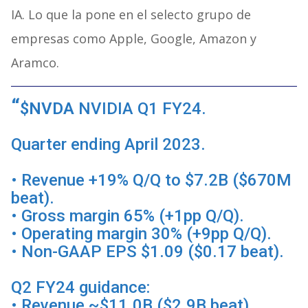
IA. Lo que la pone en el selecto grupo de
empresas como Apple, Google, Amazon y
Aramco.
$NVDA
NVIDIA Q1 FY24.
Quarter ending April 2023.
• Revenue +19% Q/Q to $7.2B ($670M
beat).
• Gross margin 65% (+1pp Q/Q).
• Operating margin 30% (+9pp Q/Q).
• Non-GAAP EPS $1.09 ($0.17 beat).
Q2 FY24 guidance:
• Revenue ~$11.0B ($2.9B beat).