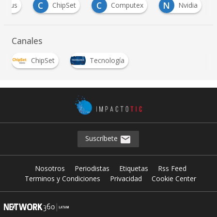
C
C
N
Asus
ChipSet
Computex
Nvidia
Canales
ChipSet
Tecnología
Suscríbete
Nosotros
Periodistas
Etiquetas
Rss Feed
Terminos y Condiciones
Privacidad
Cookie Center