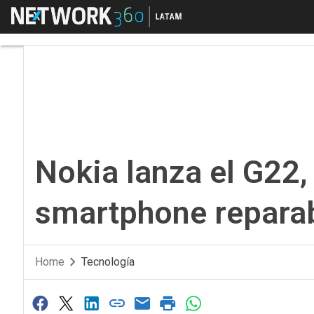
Menú
Nokia lanza el G22, s
Nokia lanza el G22,
smartphone repara
Home
Tecnología