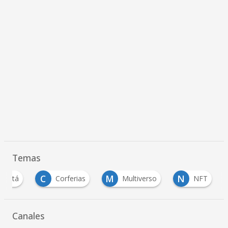
Temas
C
M
N
ogotá
Corferias
Multiverso
NFT
Canales