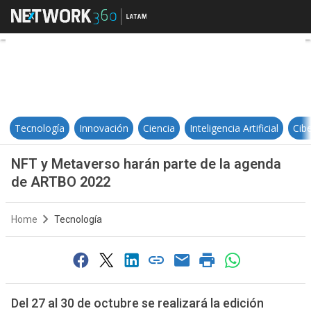
NFT y Metaverso harán parte de 
Tecnología
Innovación
Ciencia
Inteligencia Artificial
Cib
NFT y Metaverso harán parte de la agenda
de ARTBO 2022
Home
Tecnología
Del 27 al 30 de octubre se realizará la edición