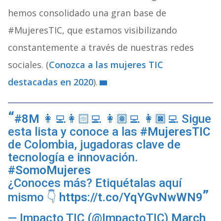
hemos consolidado una gran base de
#MujeresTIC, que estamos visibilizando
constantemente a través de nuestras redes
sociales. (
Conozca a las mujeres TIC
destacadas en 2020
).
#8M
👩‍💻👩🏻‍💻 👩🏽‍💻 👩🏿‍💻 Sigue
esta lista y conoce a las
#MujeresTIC
de Colombia, jugadoras clave de
tecnología e innovación.
#SomoMujeres
¿Conoces más? Etiquétalas aquí
mismo 👇
https://t.co/YqYGvNwWN9
— Impacto TIC (@ImpactoTIC)
March