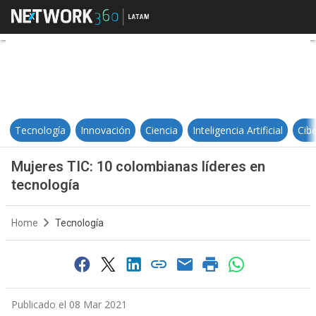
Mujeres TIC: 10 colombianas líde
Tecnología
Innovación
Ciencia
Inteligencia Artificial
Cib
Mujeres TIC: 10 colombianas líderes en
tecnología
Home
Tecnología
Publicado el 08 Mar 2021