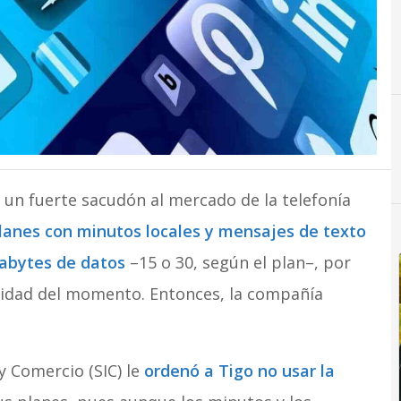
 un fuerte sacudón al mercado de la telefonía
lanes con minutos locales y mensajes de texto
gabytes de datos
–15 o 30, según el plan–, por
alidad del momento. Entonces, la compañía
y Comercio (SIC) le
ordenó a Tigo no usar la