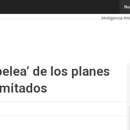
lea’ de los planes de datos móviles ilimitados
Tecnología
Nu
Inteligencia Arti
Calendario de 
pelea’ de los planes
imitados