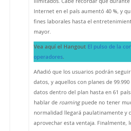
ilimitados. Cabe recordar que durante 
Internet en el país aumentó 40 %, y qu
fines laborales hasta el entretenimie
mayor.
Vea aquí el Hangout
El pulso de la co
operadores
.
Añadió que los usuarios podrán segui
datos, y aquellos con planes de 99.99
datos dentro del plan hasta en 61 país
hablar de
roaming
puede no tener much
normalidad llegará paulatinamente y 
aprovechar esta ventaja. Finalmente, 