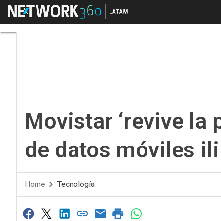
Menú
Movistar ‘revive la pe
Movistar ‘revive la 
de datos móviles il
Home
Tecnología