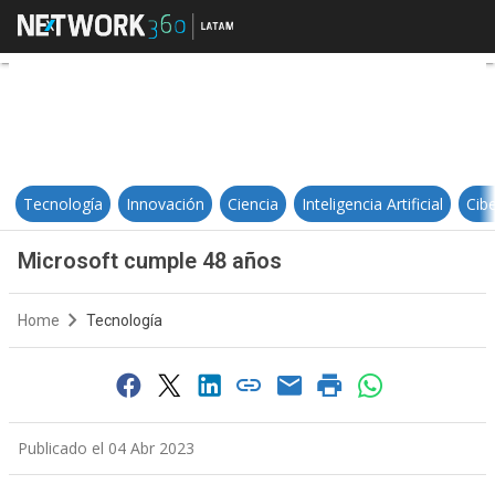
Microsoft cumple 48 años
Tecnología
Innovación
Ciencia
Inteligencia Artificial
Cib
Microsoft cumple 48 años
Home
Tecnología
Publicado el 04 Abr 2023