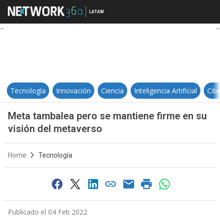
Meta tambalea pero se mantiene f
Tecnología
Innovación
Ciencia
Inteligencia Artificial
Cib
Meta tambalea pero se mantiene firme en su
visión del metaverso
Home
Tecnología
Publicado el 04 Feb 2022