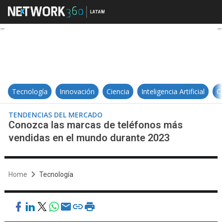
Conozca las marcas de teléfonos
Tecnología
Innovación
Ciencia
Inteligencia Artificial
C
TENDENCIAS DEL MERCADO
Conozca las marcas de teléfonos más
vendidas en el mundo durante 2023
Home
Tecnología